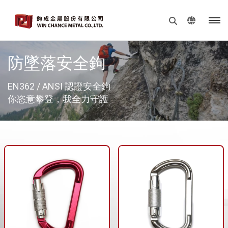
防墜落安全鉤
EN362 / ANSI 認證安全鉤
你恣意攀登，我全力守護