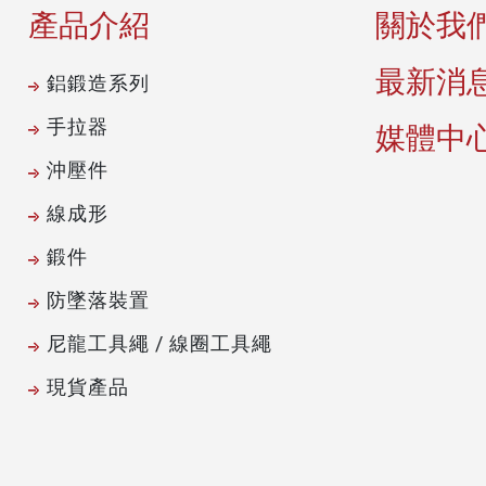
產品介紹
關於我
最新消
鋁鍛造系列
手拉器
媒體中
沖壓件
線成形
鍛件
防墜落裝置
尼龍工具繩 / 線圈工具繩
現貨產品