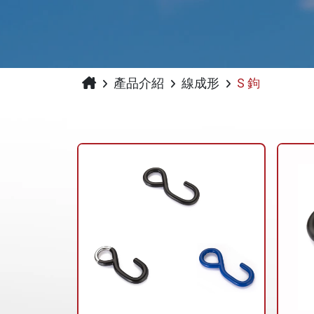
產品介紹
線成形
S 鉤