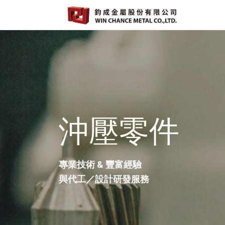
沖壓零件
專業技術 & 豐富經驗
與代工／設計研發服務