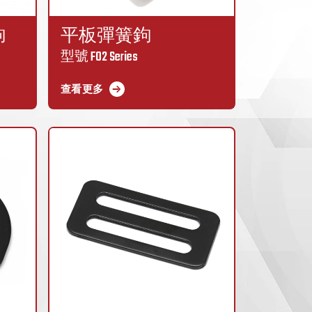
鉤
平板彈簧鉤
型號 F02 Series
查看更多